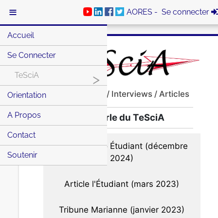
≡
AORES -
Se connecter
Accueil
Se Connecter
TeSciA
>
Conférences / Interviews / Articles
Orientation
A Propos
On parle du TeSciA
Contact
Article Figaro Étudiant (décembre
Soutenir
2024)
Article l'Étudiant (mars 2023)
Tribune Marianne (janvier 2023)